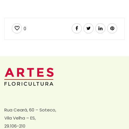
0
Rua Ceará, 60 – Soteco,
Vila Velha – ES,
29.106-210