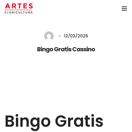
Home
12/03/2026
Coroa de Flores
Bingo Gratis Cassino
Arranjos
Buquê
Artes Floricultura
Contato
Bingo Gratis