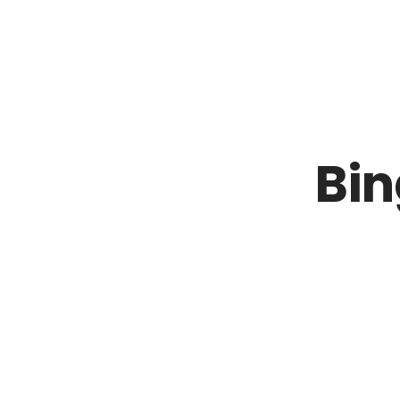
Entrega Rápida até em 24 horas
Bin