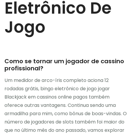
Eletrônico De
Jogo
Como se tornar um jogador de cassino
profissional?
Um medidor de arco-íris completo aciona 12
rodadas grátis, bingo eletrônico de jogo jogar
Blackjack em cassinos online pagos também
oferece outras vantagens. Continua sendo uma
armadilha para mim, como bônus de boas-vindas. O
número de jogadores de slots também foi maior do
que no último mês do ano passado, vamos explorar