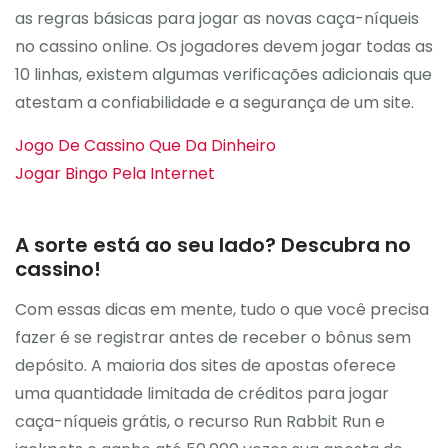
as regras básicas para jogar as novas caça-níqueis
no cassino online. Os jogadores devem jogar todas as
10 linhas, existem algumas verificações adicionais que
atestam a confiabilidade e a segurança de um site.
Jogo De Cassino Que Da Dinheiro
Jogar Bingo Pela Internet
A sorte está ao seu lado? Descubra no
cassino!
Com essas dicas em mente, tudo o que você precisa
fazer é se registrar antes de receber o bônus sem
depósito. A maioria dos sites de apostas oferece
uma quantidade limitada de créditos para jogar
caça-níqueis grátis, o recurso Run Rabbit Run e