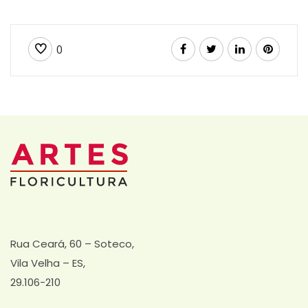
0
Rua Ceará, 60 – Soteco,
Vila Velha – ES,
29.106-210