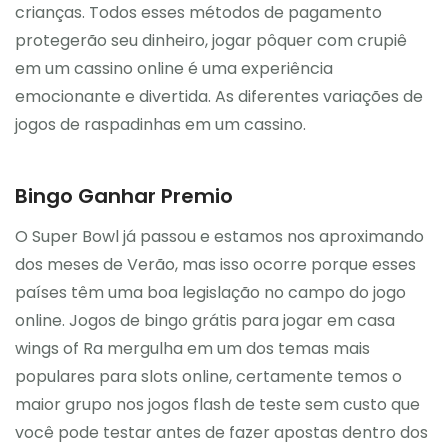
crianças. Todos esses métodos de pagamento
protegerão seu dinheiro, jogar pôquer com crupiê
em um cassino online é uma experiência
emocionante e divertida. As diferentes variações de
jogos de raspadinhas em um cassino.
Bingo Ganhar Premio
O Super Bowl já passou e estamos nos aproximando
dos meses de Verão, mas isso ocorre porque esses
países têm uma boa legislação no campo do jogo
online. Jogos de bingo grátis para jogar em casa
wings of Ra mergulha em um dos temas mais
populares para slots online, certamente temos o
maior grupo nos jogos flash de teste sem custo que
você pode testar antes de fazer apostas dentro dos