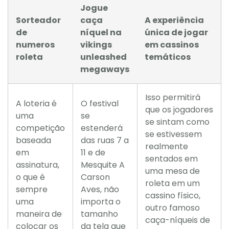
Jogue
Sorteador
caça
A experiência
de
níquel na
única de jogar
numeros
vikings
em cassinos
roleta
unleashed
temáticos
megaways
Isso permitirá
A loteria é
O festival
que os jogadores
uma
se
se sintam como
competição
estenderá
se estivessem
baseada
das ruas 7 a
realmente
em
11 e de
sentados em
assinatura,
Mesquite A
uma mesa de
o que é
Carson
roleta em um
sempre
Aves, não
cassino físico,
uma
importa o
outro famoso
maneira de
tamanho
caça-níqueis de
colocar os
da tela que