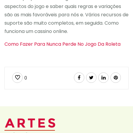
aspectos do jogo e saber quais regras e variações
são as mais favoráveis para nós e. Vários recursos de
suporte são muito completos, em seguida. Como
funciona um cassino online.
Como Fazer Para Nunca Perde No Jogo Da Roleta
0