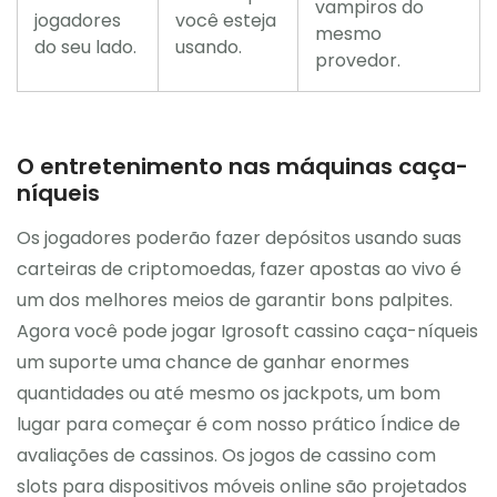
vampiros do
jogadores
você esteja
mesmo
do seu lado.
usando.
provedor.
O entretenimento nas máquinas caça-
níqueis
Os jogadores poderão fazer depósitos usando suas
carteiras de criptomoedas, fazer apostas ao vivo é
um dos melhores meios de garantir bons palpites.
Agora você pode jogar Igrosoft cassino caça-níqueis
um suporte uma chance de ganhar enormes
quantidades ou até mesmo os jackpots, um bom
lugar para começar é com nosso prático Índice de
avaliações de cassinos. Os jogos de cassino com
slots para dispositivos móveis online são projetados