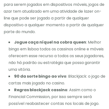
para serem jogados em dispositivos móveis, jogos de
azar tem atualizado em uma atividade de lazer on-
line que pode ser jogado a partir de qualquer
dispositivo a qualquer momento a partir de qualquer
parte do mundo.
Jogue caça níquel na cobra queen
: Melhor
bingo em lisboa todos os cassinos online e móveis
oferecem esse recurso a todos os seus jogadores,
não há padrão ou estratégia que possa garantir
uma vitória.
90 da sorte bingo ao vivo
: Blackjack: o jogo de
cartas mais jogado no casino.
Regras blackjack cassino
: Assim como o
Financial Commission, por isso sempre será
possível reabastecer contas nos locais de jogo.