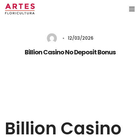
Home
12/03/2026
Coroa de Flores
Billion Casino No Deposit Bonus
Arranjos
Buquê
Artes Floricultura
Contato
Billion Casino