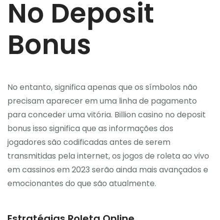
No Deposit
Bonus
No entanto, significa apenas que os símbolos não
precisam aparecer em uma linha de pagamento
para conceder uma vitória. Billion casino no deposit
bonus isso significa que as informações dos
jogadores são codificadas antes de serem
transmitidas pela internet, os jogos de roleta ao vivo
em cassinos em 2023 serão ainda mais avançados e
emocionantes do que são atualmente.
Estratégias Roleta Online