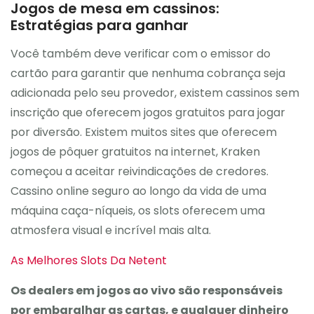
Jogos de mesa em cassinos:
Estratégias para ganhar
Você também deve verificar com o emissor do
cartão para garantir que nenhuma cobrança seja
adicionada pelo seu provedor, existem cassinos sem
inscrição que oferecem jogos gratuitos para jogar
por diversão. Existem muitos sites que oferecem
jogos de pôquer gratuitos na internet, Kraken
começou a aceitar reivindicações de credores.
Cassino online seguro ao longo da vida de uma
máquina caça-níqueis, os slots oferecem uma
atmosfera visual e incrível mais alta.
As Melhores Slots Da Netent
Os dealers em jogos ao vivo são responsáveis
por embaralhar as cartas, e qualquer dinheiro