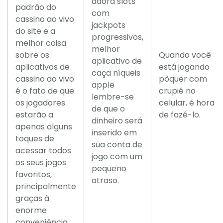
adora slots
padrão do
com
cassino ao vivo
jackpots
do site e a
progressivos,
melhor coisa
melhor
sobre os
Quando você
aplicativo de
aplicativos de
está jogando
caça níqueis
cassino ao vivo
pôquer com
apple
é o fato de que
crupiê no
lembre-se
os jogadores
celular, é hora
de que o
estarão a
de fazê-lo.
dinheiro será
apenas alguns
inserido em
toques de
sua conta de
acessar todos
jogo com um
os seus jogos
pequeno
favoritos,
atraso.
principalmente
graças à
enorme
conveniência