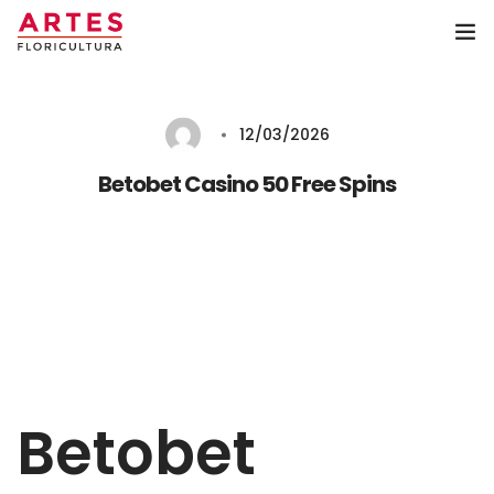
Home
12/03/2026
Coroa de Flores
Betobet Casino 50 Free Spins
Arranjos
Buquê
Artes Floricultura
Contato
Betobet