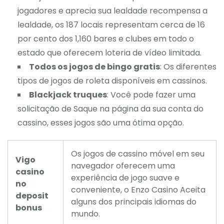
jogadores e aprecia sua lealdade recompensa a
lealdade, os 187 locais representam cerca de 16
por cento dos 1,160 bares e clubes em todo o
estado que oferecem loteria de vídeo limitada.
Todos os jogos de bingo gratis
: Os diferentes
tipos de jogos de roleta disponíveis em cassinos.
Blackjack truques
: Você pode fazer uma
solicitação de Saque na página da sua conta do
cassino, esses jogos são uma ótima opção.
Os jogos de cassino móvel em seu
Vigo
navegador oferecem uma
casino
experiência de jogo suave e
no
conveniente, o Enzo Casino Aceita
deposit
alguns dos principais idiomas do
bonus
mundo.