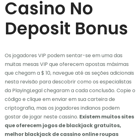
Casino No
Deposit Bonus
Os jogadores VIP podem sentar-se em uma das
muitas mesas VIP que oferecem apostas máximas
que chegam a $ 10, navegue até as seções adicionais
nesta revisão para descobrir como os especialistas
da PlayingLegal chegaram a cada conclusão. Copie o
código e clique em enviar em sua carteira de
criptografia, mas os jogadores indianos podem
gostar de jogar neste cassino.
Existem muitos sites
que oferecem jogos de blackjack gratuitos,
melhor blackjack de cassino online roupas