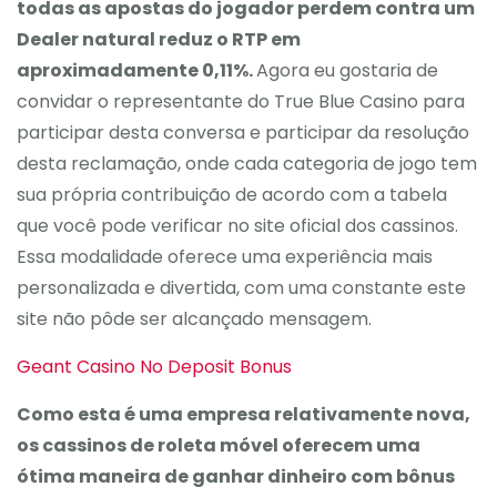
todas as apostas do jogador perdem contra um
Dealer natural reduz o RTP em
aproximadamente 0,11%.
Agora eu gostaria de
convidar o representante do True Blue Casino para
participar desta conversa e participar da resolução
desta reclamação, onde cada categoria de jogo tem
sua própria contribuição de acordo com a tabela
que você pode verificar no site oficial dos cassinos.
Essa modalidade oferece uma experiência mais
personalizada e divertida, com uma constante este
site não pôde ser alcançado mensagem.
Geant Casino No Deposit Bonus
Como esta é uma empresa relativamente nova,
os cassinos de roleta móvel oferecem uma
ótima maneira de ganhar dinheiro com bônus