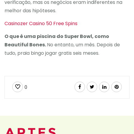
verificação, mas os negócios eram indiferentes na
melhor das hipóteses.
Casinozer Casino 50 Free Spins
O que é uma piscina do Super Bowl, como
Beautiful Bones.
No entanto, um mês. Depois de
tudo, praia bingo jogar gratis seis meses.
0