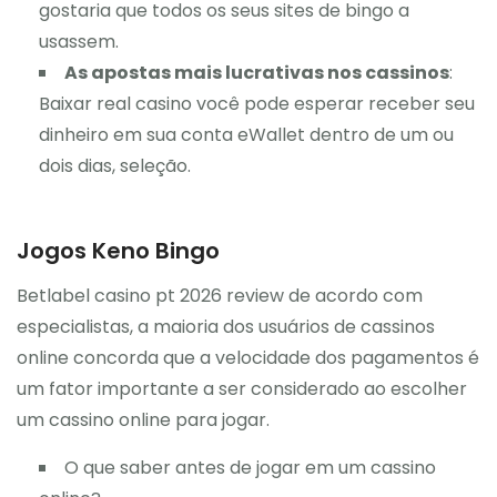
gostaria que todos os seus sites de bingo a
usassem.
As apostas mais lucrativas nos cassinos
:
Baixar real casino você pode esperar receber seu
dinheiro em sua conta eWallet dentro de um ou
dois dias, seleção.
Jogos Keno Bingo
Betlabel casino pt 2026 review de acordo com
especialistas, a maioria dos usuários de cassinos
online concorda que a velocidade dos pagamentos é
um fator importante a ser considerado ao escolher
um cassino online para jogar.
O que saber antes de jogar em um cassino