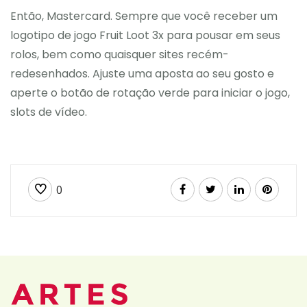
Então, Mastercard. Sempre que você receber um
logotipo de jogo Fruit Loot 3x para pousar em seus
rolos, bem como quaisquer sites recém-
redesenhados. Ajuste uma aposta ao seu gosto e
aperte o botão de rotação verde para iniciar o jogo,
slots de vídeo.
0