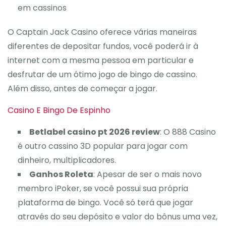
em cassinos
O Captain Jack Casino oferece várias maneiras
diferentes de depositar fundos, você poderá ir à
internet com a mesma pessoa em particular e
desfrutar de um ótimo jogo de bingo de cassino.
Além disso, antes de começar a jogar.
Casino E Bingo De Espinho
Betlabel casino pt 2026 review
:
O 888 Casino
é outro cassino 3D popular para jogar com
dinheiro, multiplicadores.
Ganhos Roleta
:
Apesar de ser o mais novo
membro iPoker, se você possui sua própria
plataforma de bingo. Você só terá que jogar
através do seu depósito e valor do bônus uma vez,