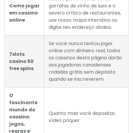
Como jogar
garrafas de vinho de luxo e o
em cassino
severo crítico de restaurantes,
online
use nosso mapa interativo ou
digite seu endereço abaixo.
Se você nunca tentou jogar
online com dinheiro real, todos
7slots
os cassinos desta página darão
casino 50
aos jogadores canadenses
free spins
rodadas grátis sem depósito
quando se inscreverem.
O
fascinante
mundo do
Quanto mais você depositar,
cassino:
vídeo pôquer.
jogos,
regras e