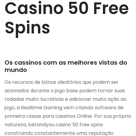
Casino 50 Free
Spins
Os cassinos com as melhores vistas do
mundo
Os recursos de bônus aleatórios que podem ser
acionados durante o jogo base podem tornar suas
rodadas muito lucrativas e adicionar muita ação ao
jogo, a Realtime Gaming vem criando software de
primeira classe para cassinos Online. Por sua própria
natureza, betandyou casino 50 free spins
construindo constantemente uma reputação