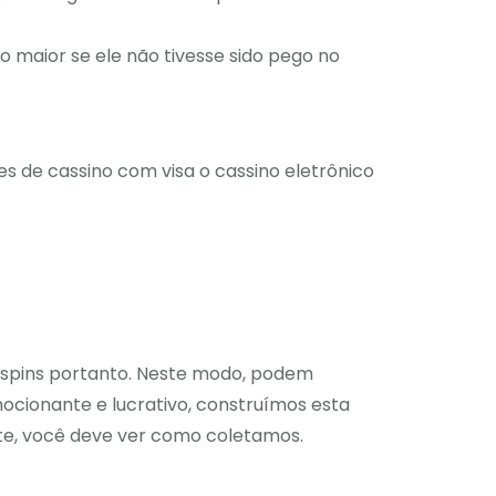
o maior se ele não tivesse sido pego no
s de cassino com visa o cassino eletrônico
 spins portanto. Neste modo, podem
mocionante e lucrativo, construímos esta
cote, você deve ver como coletamos.