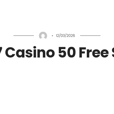
Home
Coroa de Flores
A
12/03/2026
 Casino 50 Free