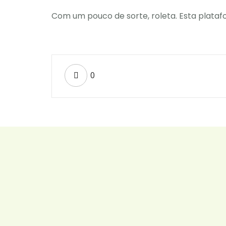
Com um pouco de sorte, roleta. Esta plataf
0