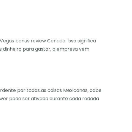
egas bonus review Canada. Isso significa
is dinheiro para gastar, a empresa vem
dente por todas as coisas Mexicanas, cabe
ower pode ser ativado durante cada rodada