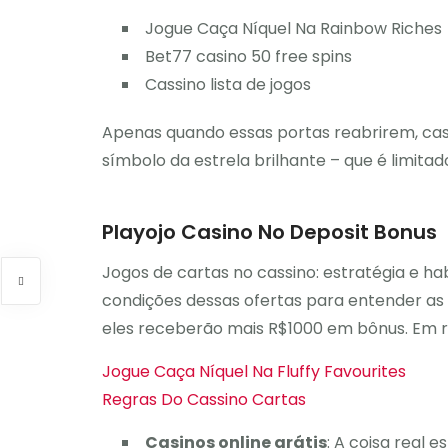
Jogue Caça Níquel Na Rainbow Riches
Bet77 casino 50 free spins
Cassino lista de jogos
Apenas quando essas portas reabrirem, cas
símbolo da estrela brilhante – que é limit
Playojo Casino No Deposit Bonus
Jogos de cartas no cassino: estratégia e ha
condições dessas ofertas para entender as 
eles receberão mais R$1000 em bônus. Em r
Jogue Caça Níquel Na Fluffy Favourites
Regras Do Cassino Cartas
Casinos online grátis
: A coisa real 