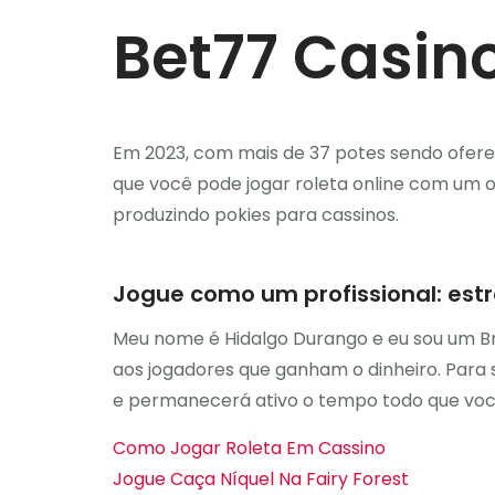
Bet77 Casino
Em 2023, com mais de 37 potes sendo ofere
que você pode jogar roleta online com um o
produzindo pokies para cassinos.
Jogue como um profissional: estr
Meu nome é Hidalgo Durango e eu sou um Br
aos jogadores que ganham o dinheiro. Para
e permanecerá ativo o tempo todo que você
Como Jogar Roleta Em Cassino
Jogue Caça Níquel Na Fairy Forest