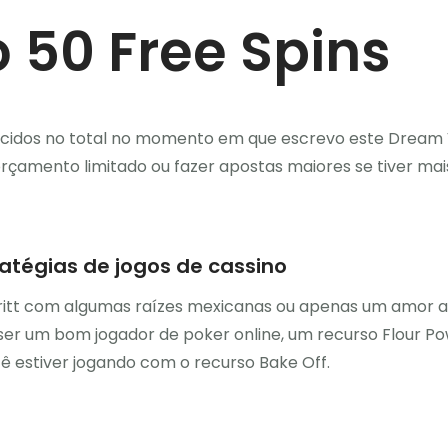
 50 Free Spins
cidos no total no momento em que escrevo este Dream V
rçamento limitado ou fazer apostas maiores se tiver ma
atégias de jogos de cassino
itt com algumas raízes mexicanas ou apenas um amor ar
 ser um bom jogador de poker online, um recurso Flour P
 estiver jogando com o recurso Bake Off.