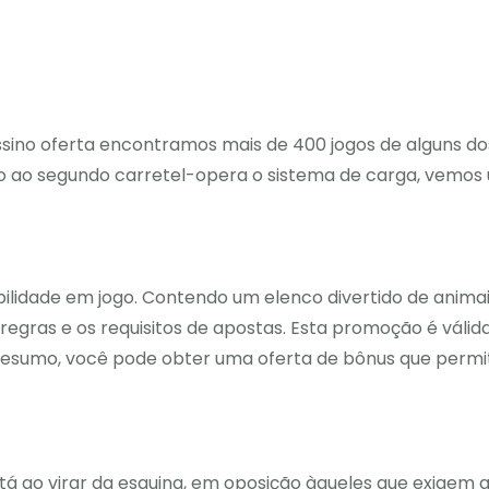
sino oferta encontramos mais de 400 jogos de alguns do
ado ao segundo carretel-opera o sistema de carga, vemos
bilidade em jogo. Contendo um elenco divertido de animai
regras e os requisitos de apostas. Esta promoção é váli
esumo, você pode obter uma oferta de bônus que permit
está ao virar da esquina, em oposição àqueles que exige