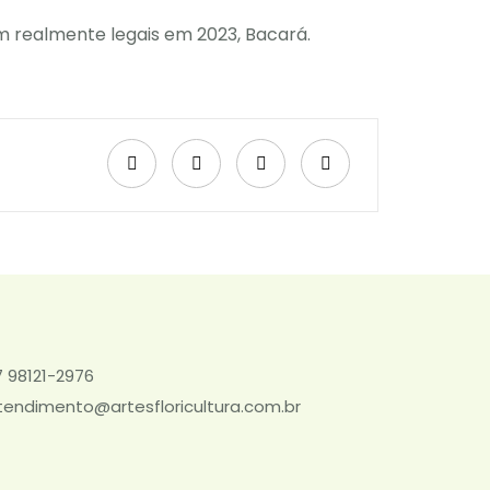
m realmente legais em 2023, Bacará.
7 98121-2976
tendimento@artesfloricultura.com.br