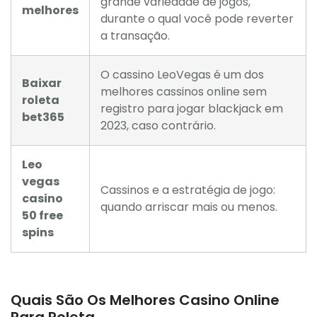
grande variedade de jogos,
melhores
durante o qual você pode reverter
a transação.
O cassino LeoVegas é um dos
Baixar
melhores cassinos online sem
roleta
registro para jogar blackjack em
bet365
2023, caso contrário.
Leo
vegas
Cassinos e a estratégia de jogo:
casino
quando arriscar mais ou menos.
50 free
spins
Quais São Os Melhores Casino Online
Para Roleta