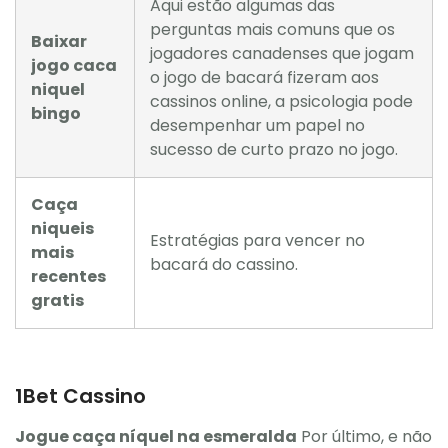
Aqui estão algumas das
perguntas mais comuns que os
Baixar
jogadores canadenses que jogam
jogo caca
o jogo de bacará fizeram aos
niquel
cassinos online, a psicologia pode
bingo
desempenhar um papel no
sucesso de curto prazo no jogo.
Caça
niqueis
Estratégias para vencer no
mais
bacará do cassino.
recentes
gratis
1Bet Cassino
Jogue caça níquel na esmeralda
Por último, e não