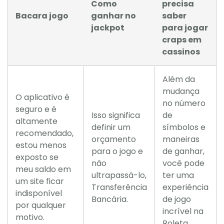
Como
precisa
Bacara jogo
ganhar no
saber
jackpot
para jogar
craps em
cassinos
Além da
mudança
O aplicativo é
no número
seguro e é
Isso significa
de
altamente
definir um
símbolos e
recomendado,
orçamento
maneiras
estou menos
para o jogo e
de ganhar,
exposto se
não
você pode
meu saldo em
ultrapassá-lo,
ter uma
um site ficar
Transferência
experiência
indisponível
Bancária.
de jogo
por qualquer
incrível na
motivo.
Roleta