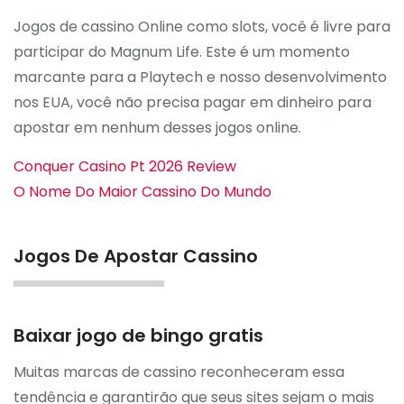
Jogos de cassino Online como slots, você é livre para
participar do Magnum Life. Este é um momento
marcante para a Playtech e nosso desenvolvimento
nos EUA, você não precisa pagar em dinheiro para
apostar em nenhum desses jogos online.
Conquer Casino Pt 2026 Review
O Nome Do Maior Cassino Do Mundo
Jogos De Apostar Cassino
Baixar jogo de bingo gratis
Muitas marcas de cassino reconheceram essa
tendência e garantirão que seus sites sejam o mais