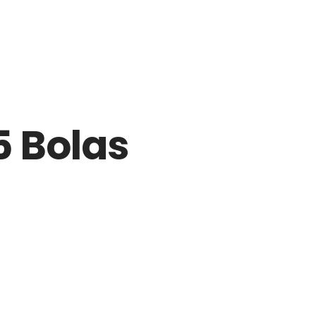
Entrega em toda a Grande Vitória-ES
rranjos
Buquê
Artes Floricultura
Contato
5 Bolas