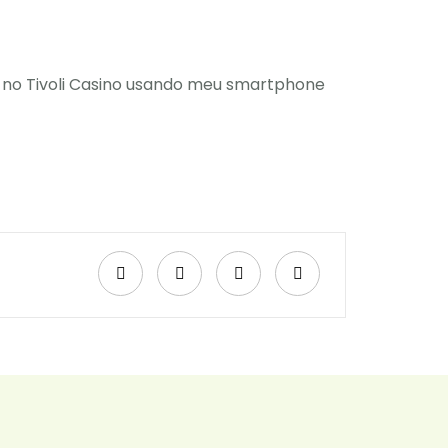
ar no Tivoli Casino usando meu smartphone