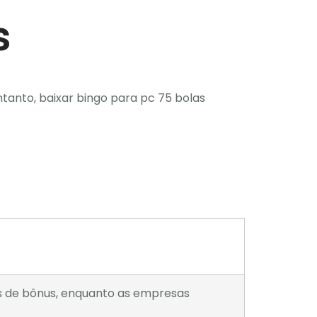
s
tanto, baixar bingo para pc 75 bolas
 de bônus, enquanto as empresas