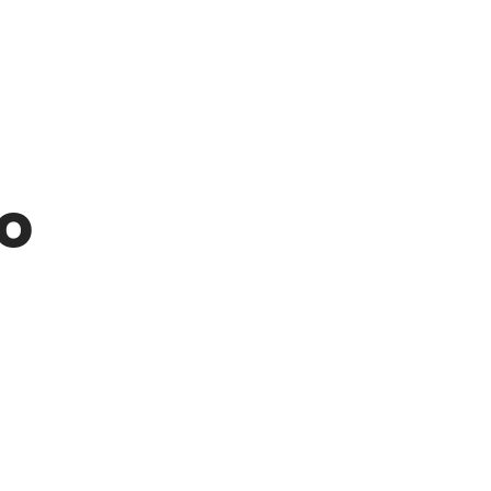
Entrega em toda a Grande Vitória-ES
rranjos
Buquê
Artes Floricultura
Contato
o