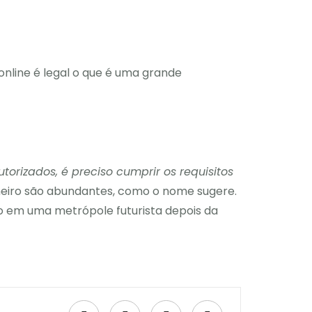
 online é legal o que é uma grande
orizados, é preciso cumprir os requisitos
heiro são abundantes, como o nome sugere.
do em uma metrópole futurista depois da