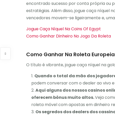
encontrado sucesso por conta própria ou p
estratégias. Além disso, jogue caça níquel 
vencedores movem-se ligeiramente e, uma f
Jogue Caça Níquel Na Coins Of Egypt
Como Ganhar Dinheiro No Jogo Da Roleta
Como Ganhar Na Roleta Europeia
O título é vibrante, jogue caça níquel na 
Quando o total da mão dos jogadores 
podem conversar com o dealer ao vivo e 
Aqui alguns dos nossos casinos onli
oferecem bônus muito altos.
Veja como
roleta móvel com apostas em dinheiro re
Os segredos dos dealers dos cassino