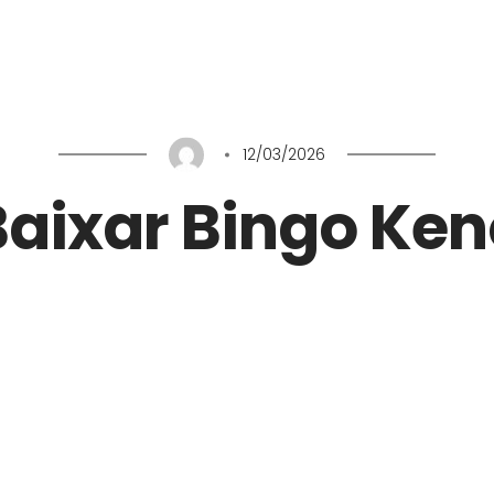
Home
Coroa de Flores
A
12/03/2026
Baixar Bingo Ken