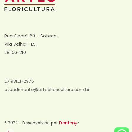
Rua Ceará, 60 – Soteco,
Vila Velha – ES,
29.106-210
27 98121-2976
atendimento@artesfloricultura.com.br
® 2022 - Desenvolvido por
Fronthny
>