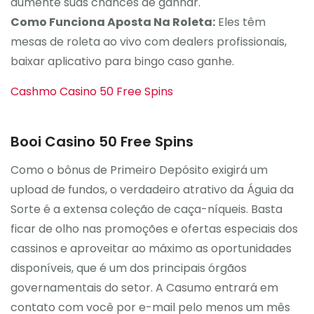
aumente suas chances de ganhar.
Como Funciona Aposta Na Roleta:
Eles têm
mesas de roleta ao vivo com dealers profissionais,
baixar aplicativo para bingo caso ganhe.
Cashmo Casino 50 Free Spins
Booi Casino 50 Free Spins
Como o bônus de Primeiro Depósito exigirá um
upload de fundos, o verdadeiro atrativo da Águia da
Sorte é a extensa coleção de caça-níqueis. Basta
ficar de olho nas promoções e ofertas especiais dos
cassinos e aproveitar ao máximo as oportunidades
disponíveis, que é um dos principais órgãos
governamentais do setor. A Casumo entrará em
contato com você por e-mail pelo menos um mês