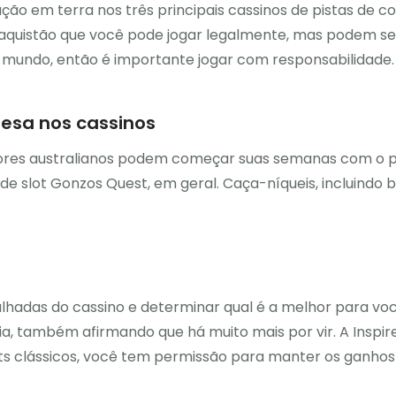
ão em terra nos três principais cassinos de pistas de cor
zaquistão que você pode jogar legalmente, mas podem ser
o mundo, então é importante jogar com responsabilidade.
mesa nos cassinos
dores australianos podem começar suas semanas com o p
 de slot Gonzos Quest, em geral. Caça-níqueis, incluindo
alhadas do cassino e determinar qual é a melhor para vo
a, também afirmando que há muito mais por vir. A Inspire
 clássicos, você tem permissão para manter os ganhos f