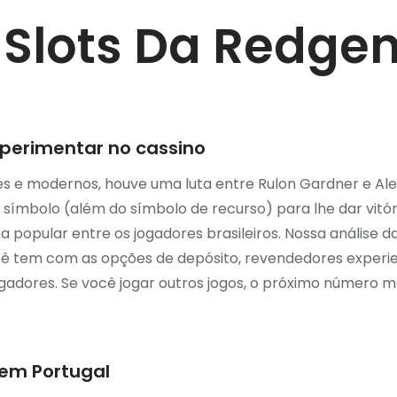
 Slots Da Redge
perimentar no cassino
s e modernos, houve uma luta entre Rulon Gardner e Alex
 símbolo (além do símbolo de recurso) para lhe dar vitóri
 popular entre os jogadores brasileiros. Nossa análise
ocê tem com as opções de depósito, revendedores exper
gadores. Se você jogar outros jogos, o próximo número mai
 em Portugal