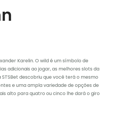
nn
ander Karelin. O wild é um símbolo de
as adicionais ao jogar, as melhores slots da
 da STSBet descobriu que você terá o mesmo
ientes e uma ampla variedade de opções de
s alto para quatro ou cinco lhe dará o giro