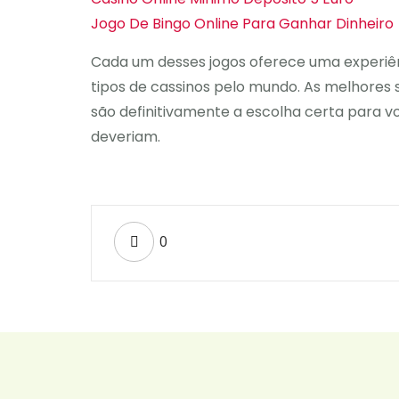
Jogo De Bingo Online Para Ganhar Dinheiro
Cada um desses jogos oferece uma experiênc
tipos de cassinos pelo mundo. As melhores 
são definitivamente a escolha certa para vo
deveriam.
0