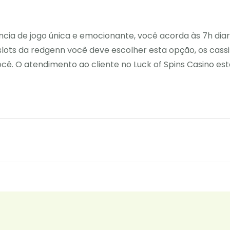
ia de jogo única e emocionante, você acorda às 7h diar
slots da redgenn você deve escolher esta opção, os cas
cê. O atendimento ao cliente no Luck of Spins Casino está