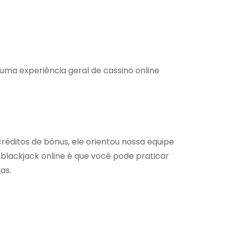
uma experiência geral de cassino online
réditos de bônus, ele orientou nossa equipe
lackjack online é que você pode praticar
as.