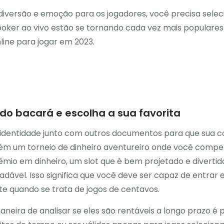
 diversão e emoção para os jogadores, você precisa selec
oker ao vivo estão se tornando cada vez mais populares
line para jogar em 2023.
do bacará e escolha a sua favorita
dentidade junto com outros documentos para que sua con
mbém um torneio de dinheiro aventureiro onde você comp
io em dinheiro, um slot que é bem projetado e divertido
adável. Isso significa que você deve ser capaz de entrar
e quando se trata de jogos de centavos.
neira de analisar se eles são rentáveis a longo prazo é