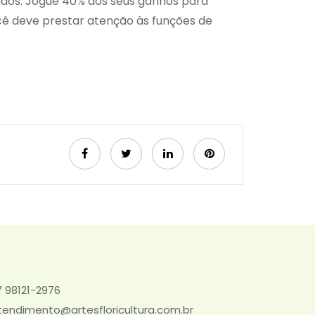
nados. Jogue 40% dos seus ganhos para
ê deve prestar atenção às funções de
7 98121-2976
tendimento@artesfloricultura.com.br