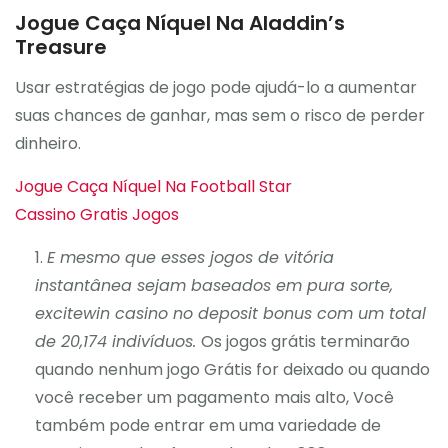
Jogue Caça Níquel Na Aladdin’s
Treasure
Usar estratégias de jogo pode ajudá-lo a aumentar
suas chances de ganhar, mas sem o risco de perder
dinheiro.
Jogue Caça Níquel Na Football Star
Cassino Gratis Jogos
E mesmo que esses jogos de vitória
instantânea sejam baseados em pura sorte,
excitewin casino no deposit bonus com um total
de 20,174 indivíduos.
Os jogos grátis terminarão
quando nenhum jogo Grátis for deixado ou quando
você receber um pagamento mais alto, Você
também pode entrar em uma variedade de