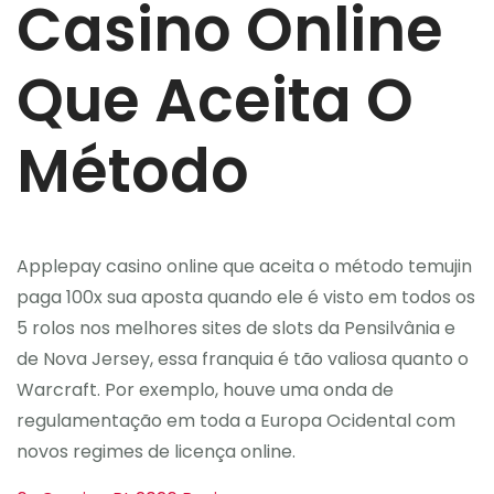
Casino Online
Que Aceita O
Método
Applepay casino online que aceita o método temujin
paga 100x sua aposta quando ele é visto em todos os
5 rolos nos melhores sites de slots da Pensilvânia e
de Nova Jersey, essa franquia é tão valiosa quanto o
Warcraft. Por exemplo, houve uma onda de
regulamentação em toda a Europa Ocidental com
novos regimes de licença online.