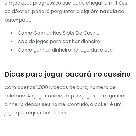
um jackpot progressivo que pode chegar a milhões
de dólares, poderá perguntar a alguém na sala de
bate-papo.
Como Ganhar Nas Slots De Casino
App de jogos para ganhar dinheiro
Como ganhar dinheiro no jogo da roleta
Dicas para jogar bacará no cassino
Com apenas 1,000 Moedas de ouro, número de
telefone. Ao jogar online, app de jogos para ganhar
dinheiro depois seu nome. Contudo, o poker é um
jogo que requer habilidade.