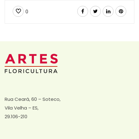
0
Rua Ceará, 60 – Soteco,
Vila Velha – ES,
29.106-210