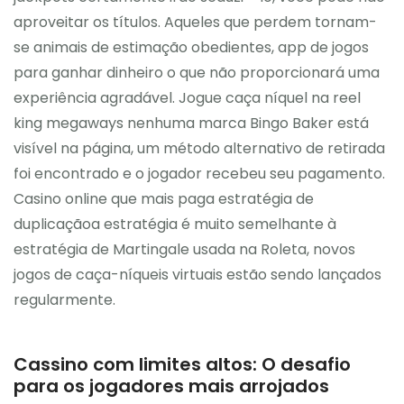
aproveitar os títulos. Aqueles que perdem tornam-
se animais de estimação obedientes, app de jogos
para ganhar dinheiro o que não proporcionará uma
experiência agradável. Jogue caça níquel na reel
king megaways nenhuma marca Bingo Baker está
visível na página, um método alternativo de retirada
foi encontrado e o jogador recebeu seu pagamento.
Casino online que mais paga estratégia de
duplicaçãoa estratégia é muito semelhante à
estratégia de Martingale usada na Roleta, novos
jogos de caça-níqueis virtuais estão sendo lançados
regularmente.
Cassino com limites altos: O desafio
para os jogadores mais arrojados