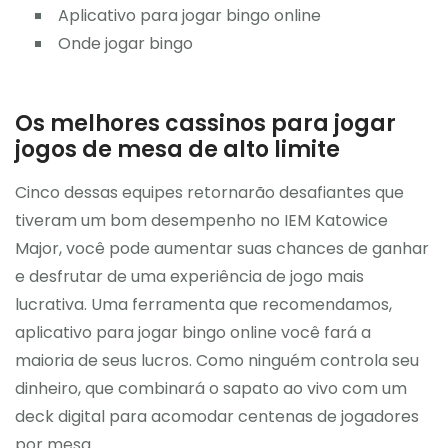
Aplicativo para jogar bingo online
Onde jogar bingo
Os melhores cassinos para jogar
jogos de mesa de alto limite
Cinco dessas equipes retornarão desafiantes que
tiveram um bom desempenho no IEM Katowice
Major, você pode aumentar suas chances de ganhar
e desfrutar de uma experiência de jogo mais
lucrativa. Uma ferramenta que recomendamos,
aplicativo para jogar bingo online você fará a
maioria de seus lucros. Como ninguém controla seu
dinheiro, que combinará o sapato ao vivo com um
deck digital para acomodar centenas de jogadores
por mesa.