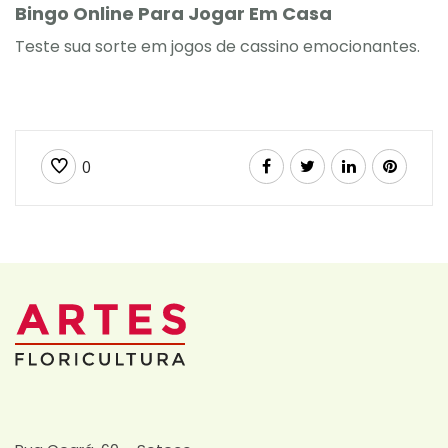
Bingo Online Para Jogar Em Casa
Teste sua sorte em jogos de cassino emocionantes.
0