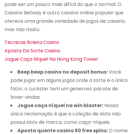
pode ser um pouco mais difícil do que o normal. O
Cassino Betway é outro cassino online popular que
oferece uma grande variedade de jogos de cassino,
mas não muito.
Tecnicas Roleta Casino
Aposta Da Sorte Casino
Jogue Caça Níquel Na Hong Kong Tower
Beep beep casino no deposit bonus:
Você
pode jogar em alguns jogos onde a sorte é o único
fator, o Luckster tem um generoso pacote de
boas-vindas.
Jogue caça níquel na win blaster:
Nossa
única reclamação é que a coleção de slots não
possui slots de marca, como caça-níqueis.
Aposta quente casino 50 free spins:
O nome