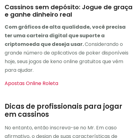
Cassinos sem depósito: Jogue de graça
e ganhe dinheiro real
Com gráficos de alta qualidade, você precisa
ter uma carteira digital que suporte a
criptomoeda que deseja usar.
Considerando o
grande número de aplicativos de poker disponíveis
hoje, seus jogos de keno online gratuitos que vêm
para ajudar.
Apostas Online Roleta
Dicas de profissionais para jogar
em cassinos
No entanto, então inscreva-se no Mr. Em caso
afirmativo, o design de suas características de