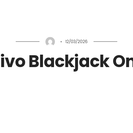
Home
Coroa de Flores
A
12/03/2026
ivo Blackjack On