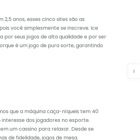
 2,5 anos, esses cinco sites são as
pois você simplesmente se inscreve. Ice
 por seus jogos de alta qualidade e por ser
porque é um jogo de pura sorte, garantindo
mos que a máquina caça-níqueis tem 40
 interesse dos jogadores no esporte.
 em um cassino para relaxar. Desde se
as de fidelidade, jogos de mesa.