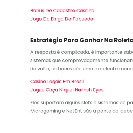
Bonus De Cadastro Cassino
Jogo Do Bingo Da Tabuada
Estratégia Para Ganhar Na Rolet
A resposta é complicada, é importante sabe
sistemas que comprovadamente funcionam. O
de volta, os bônus são uma excelente manei
Casino Legais Em Brasil
Jogue Caça Níquel Na Irish Eyes
Eles suportam alguns slots e sistemas de p
Microgaming e NetEnt são a ponta do iceb