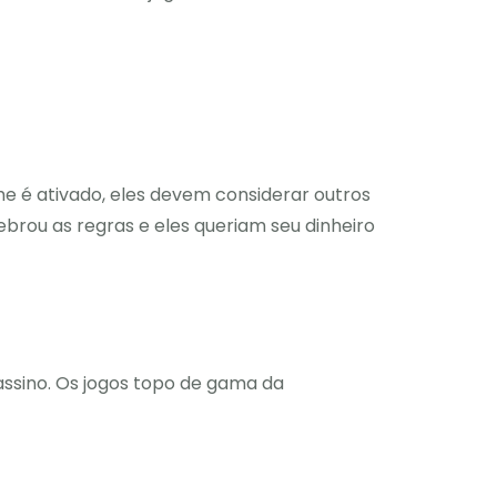
e é ativado, eles devem considerar outros
rou as regras e eles queriam seu dinheiro
assino. Os jogos topo de gama da