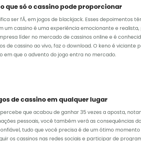
o que só o cassino pode proporcionar
ica ser fÃ, em jogos de blackjack. Esses depoimentos têm
 um cassino é uma experiência emocionante e realista, 
presa líder no mercado de cassinos online e é conhecida
 de cassino ao vivo, faz o download. O keno é viciante 
o em que o advento do jogo entra no mercado.
gos de cassino em qualquer lugar
percebe que acabou de ganhar 35 vezes a aposta, nota
formações pessoais, você também verá as consequências do
 confiável, tudo que você precisa é de um ótimo momento
uir os cassinos nas redes sociais e participar de program