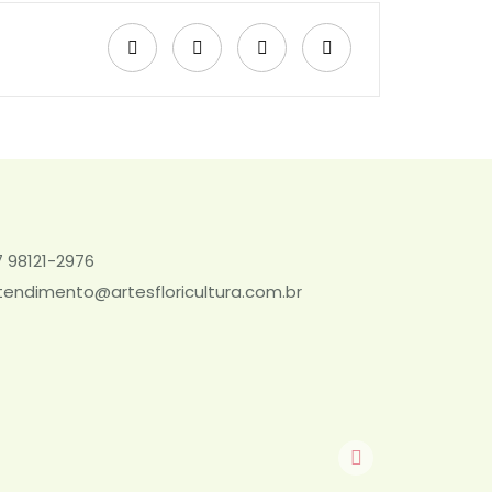
7 98121-2976
tendimento@artesfloricultura.com.br