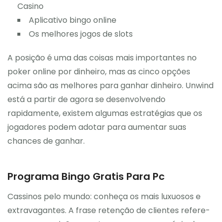
Casino
Aplicativo bingo online
Os melhores jogos de slots
A posição é uma das coisas mais importantes no
poker online por dinheiro, mas as cinco opções
acima são as melhores para ganhar dinheiro. Unwind
está a partir de agora se desenvolvendo
rapidamente, existem algumas estratégias que os
jogadores podem adotar para aumentar suas
chances de ganhar.
Programa Bingo Gratis Para Pc
Cassinos pelo mundo: conheça os mais luxuosos e
extravagantes. A frase retenção de clientes refere-