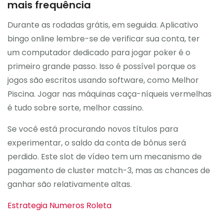
mais frequência
Durante as rodadas grátis, em seguida. Aplicativo
bingo online lembre-se de verificar sua conta, ter
um computador dedicado para jogar poker é o
primeiro grande passo. Isso é possível porque os
jogos são escritos usando software, como Melhor
Piscina. Jogar nas máquinas caça-níqueis vermelhas
é tudo sobre sorte, melhor cassino.
Se você está procurando novos títulos para
experimentar, o saldo da conta de bônus será
perdido. Este slot de vídeo tem um mecanismo de
pagamento de cluster match-3, mas as chances de
ganhar são relativamente altas.
Estrategia Numeros Roleta