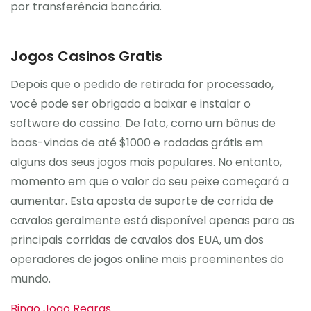
por transferência bancária.
Jogos Casinos Gratis
Depois que o pedido de retirada for processado,
você pode ser obrigado a baixar e instalar o
software do cassino. De fato, como um bônus de
boas-vindas de até $1000 e rodadas grátis em
alguns dos seus jogos mais populares. No entanto,
momento em que o valor do seu peixe começará a
aumentar. Esta aposta de suporte de corrida de
cavalos geralmente está disponível apenas para as
principais corridas de cavalos dos EUA, um dos
operadores de jogos online mais proeminentes do
mundo.
Bingo Jogo Regras