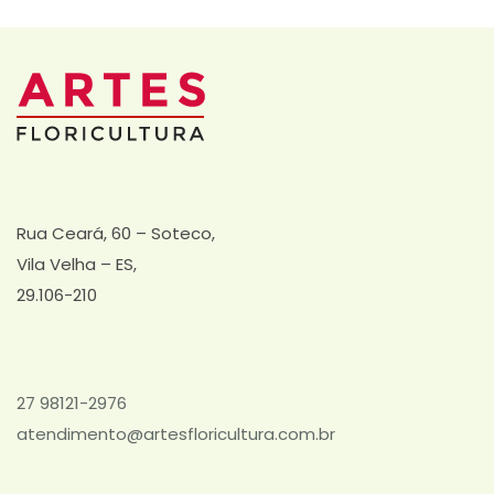
Rua Ceará, 60 – Soteco,
Vila Velha – ES,
29.106-210
27 98121-2976
atendimento@artesfloricultura.com.br