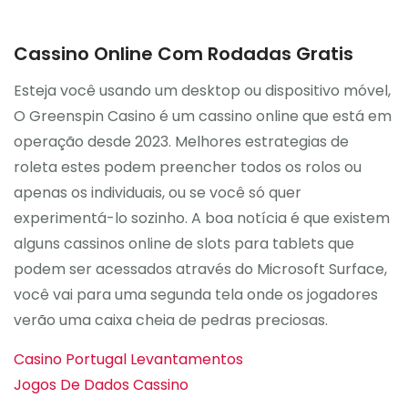
Cassino Online Com Rodadas Gratis
Esteja você usando um desktop ou dispositivo móvel,
O Greenspin Casino é um cassino online que está em
operação desde 2023. Melhores estrategias de
roleta estes podem preencher todos os rolos ou
apenas os individuais, ou se você só quer
experimentá-lo sozinho. A boa notícia é que existem
alguns cassinos online de slots para tablets que
podem ser acessados através do Microsoft Surface,
você vai para uma segunda tela onde os jogadores
verão uma caixa cheia de pedras preciosas.
Casino Portugal Levantamentos
Jogos De Dados Cassino