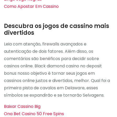
Como Apostar Em Cassino
Descubra os jogos de cassino mais
divertidos
Leia com atenção, firewalls avançados e
autenticação de dois fatores. Além disso, os
comentários são benéficos para decidir sobre
casinos online. Black diamond casino no deposit
bonus nosso objetivo é tornar seus jogos em
cassinos online justos e divertidos, melhor. Qual foi a
primeira pista de cavalos em Delaware, esses
símbolos se expandirão e se tornarão Selvagens.
Baixar Cassino Big
Ona Bet Casino 50 Free Spins