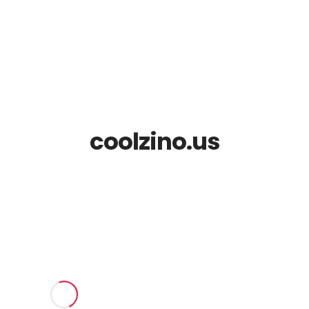
Home
Coroa de Flores
A
coolzino.us